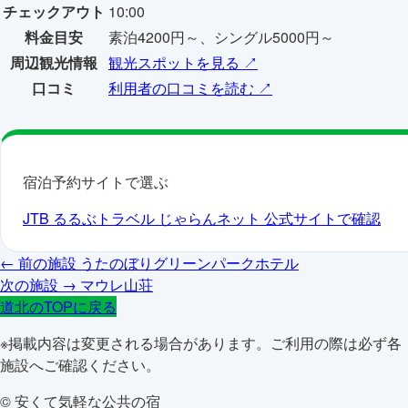
チェックアウト
10:00
料金目安
素泊4200円～、シングル5000円～
周辺観光情報
観光スポットを見る ↗
口コミ
利用者の口コミを読む ↗
宿泊予約サイトで選ぶ
JTB
るるぶトラベル
じゃらんネット
公式サイトで確認
← 前の施設
うたのぼりグリーンパークホテル
次の施設 →
マウレ山荘
道北のTOPに戻る
※掲載内容は変更される場合があります。ご利用の際は必ず各
施設へご確認ください。
© 安くて気軽な公共の宿