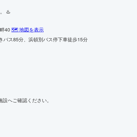
 ♨️
畔40
🗺️ 地図を表示
きバス85分、浜頓別バス停下車徒歩15分
施設へご確認ください。