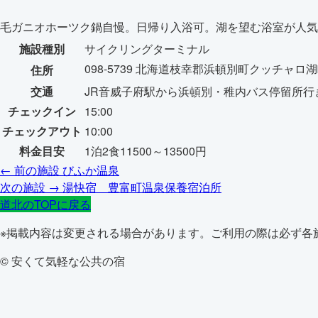
毛ガニオホーツク鍋自慢。日帰り入浴可。湖を望む浴室が人気。
施設種別
サイクリングターミナル
098-5739 北海道枝幸郡浜頓別町クッチャロ湖
住所
交通
JR音威子府駅から浜頓別・稚内バス停留所行
チェックイン
15:00
チェックアウト
10:00
料金目安
1泊2食11500～13500円
← 前の施設
びふか温泉
次の施設 →
湯快宿 豊富町温泉保養宿泊所
道北のTOPに戻る
※掲載内容は変更される場合があります。ご利用の際は必ず各
© 安くて気軽な公共の宿