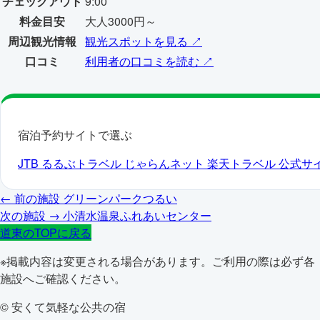
チェックアウト
9:00
料金目安
大人3000円～
周辺観光情報
観光スポットを見る ↗
口コミ
利用者の口コミを読む ↗
宿泊予約サイトで選ぶ
JTB
るるぶトラベル
じゃらんネット
楽天トラベル
公式サ
← 前の施設
グリーンパークつるい
次の施設 →
小清水温泉ふれあいセンター
道東のTOPに戻る
※掲載内容は変更される場合があります。ご利用の際は必ず各
施設へご確認ください。
© 安くて気軽な公共の宿