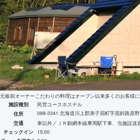
元板前オーナーこだわりの料理はオープン以来多くのお客様に
施設種別
民営ユースホステル
088-3341 北海道川上郡弟子屈町字屈斜路原野4
住所
交通
車以外／ＪＲ釧網本線摩周駅下車、当施設送
チェックイン
15:00