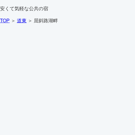
安くて気軽な公共の宿
TOP
＞
道東
＞ 屈斜路湖畔