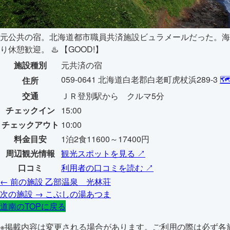
元公共の宿。北海道都市職員共済施設ビュラメールだった。海
り休憩歓迎。 ♨️
【GOOD!】
施設種別
元共済の宿
059-0641 北海道白老郡白老町虎杖浜289-3

住所
交通
ＪＲ登別駅から クルマ5分
チェックイン
15:00
チェックアウト
10:00
料金目安
1泊2食11600～17400円
周辺観光情報
観光スポットを見る ↗
口コミ
利用者の口コミを読む ↗
← 前の施設
乙部温泉 光林荘
次の施設 →
こぶしの湯あつま
道南のTOPに戻る
※掲載内容は変更される場合があります。ご利用の際は必ず各