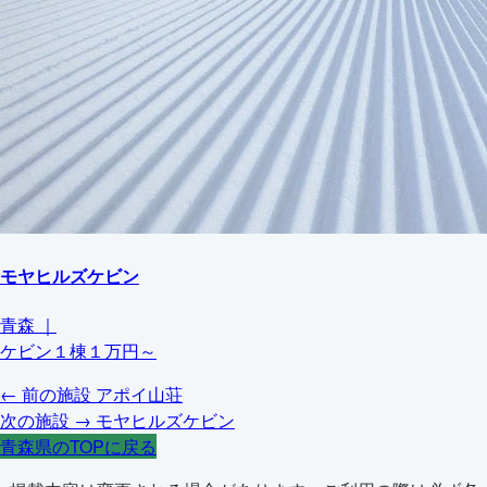
モヤヒルズケビン
青森
｜
ケビン１棟１万円～
← 前の施設
アポイ山荘
次の施設 →
モヤヒルズケビン
青森県のTOPに戻る