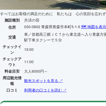
すべてはお客様の満足のために 私たちは 心の笑顔を忘れず
施設種別
共済の宿
030-0802 青森県青森市本町5-1-5
🗺️ 地図を表
住所
車／首都高三郷ＪＣＴから東北道へ入り青森方面
交通
駅下車タクシーで５分
チェックイ
15:00
ン
チェックア
11:00
ウト
料金目安
大人6000円～
周辺観光情
観光スポットを見る ↗
報
口コミ
利用者の口コミを読む ↗