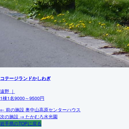
コテージランドかしわぎ
遠野
｜
1棟1名9000～9500円
← 前の施設
奥中山高原センターハウス
次の施設 →
たかむろ水光園
岩手県のTOPに戻る