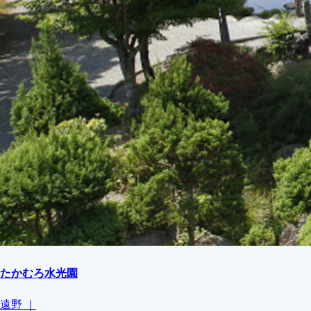
たかむろ水光園
遠野
｜