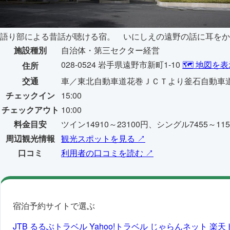
語り部による昔話が聴ける宿。 いにしえの遠野の話に耳をか
施設種別
自治体・第三セクター経営
028-0524 岩手県遠野市新町1-10
🗺️ 地図を
住所
交通
車／東北自動車道花巻ＪＣＴより釜石自動車道
チェックイン
15:00
チェックアウト
10:00
料金目安
ツイン14910～23100円、シングル7455～115
周辺観光情報
観光スポットを見る ↗
口コミ
利用者の口コミを読む ↗
宿泊予約サイトで選ぶ
JTB
るるぶトラベル
Yahoo!トラベル
じゃらんネット
楽天