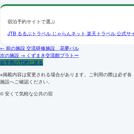
宿泊予約サイトで選ぶ
JTB
るるぶトラベル
じゃらんネット
楽天トラベル
公式サ
← 前の施設
交流研修施設 花夢パル
次の施設 →
くずまき交流館プラトー
岩手県のTOPに戻る
※掲載内容は変更される場合があります。ご利用の際は必ず各
施設へご確認ください。
© 安くて気軽な公共の宿