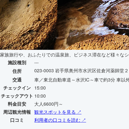
家族旅行や、おふたりでの温泉旅、ビジネス滞在など様々なシ
施設種別
---
023-0003 岩手県奥州市水沢区佐倉河薬師堂
住所
交通
車／東北自動車道～水沢IC～車で約3分 車以
チェックイン
15:00
チェックアウト
10:00
料金目安
大人6600円～
周辺観光情報
観光スポットを見る ↗
口コミ
利用者の口コミを読む ↗