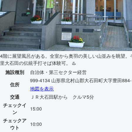
4階に展望風呂がある。全室から奥羽の美しい山並みを眺望。
里大石田の伝統手打そば体験可。 ♨️
施設種別
自治体・第三セクター経営
999-4134 山形県北村山郡大石田町大字豊田884-
住所
地図を表示
交通
ＪＲ大石田駅から クルマ5分
チェックイ
15:00
ン
チェックア
10:00
ウト