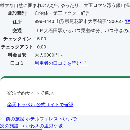
雄大な自然に囲まれのんびりゆったり、大正ロマン漂う銀山温
施設種別
自治体・第三セクター経営
999-4443 山形県尾花沢市大字鶴子1300-27

住所
交通
ＪＲ大石田駅からバス乗継60分、バス停森の
チェックイン
15:00
チェックアウト
10:00
料金目安
大人9000円～
口コミ
利用者の口コミを読む ↗
宿泊予約サイトで選ぶ
楽天トラベル
公式サイトで確認
← 前の施設
ホテルフォレストいいで
次の施設 →
いわきの里鬼ケ城