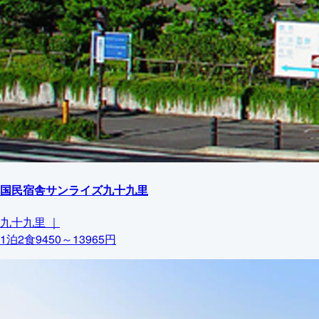
国民宿舎サンライズ九十九里
九十九里
｜
1泊2食9450～13965円