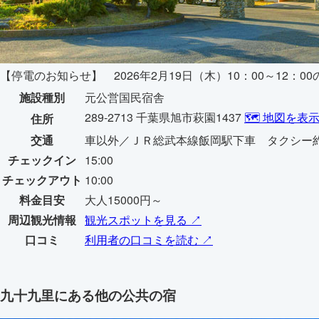
【停電のお知らせ】 2026年2月19日（木）10：00～1
施設種別
元公営国民宿舎
289-2713 千葉県旭市萩園1437
🗺️ 地図を表
住所
交通
車以外／ＪＲ総武本線飯岡駅下車 タクシー
チェックイン
15:00
チェックアウト
10:00
料金目安
大人15000円～
周辺観光情報
観光スポットを見る ↗
口コミ
利用者の口コミを読む ↗
九十九里にある他の公共の宿