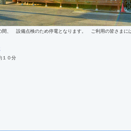
2：00の間、 設備点検のため停電となります。 ご利用の皆さ
示
約１０分