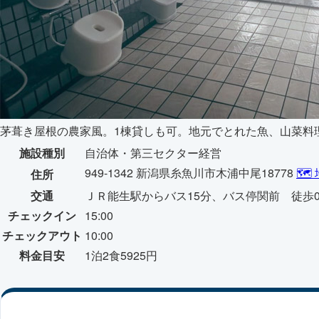
茅葺き屋根の農家風。1棟貸しも可。地元でとれた魚、山菜料理。
施設種別
自治体・第三セクター経営
949-1342 新潟県糸魚川市木浦中尾18778
🗺
住所
交通
ＪＲ能生駅からバス15分、バス停関前 徒歩
チェックイン
15:00
チェックアウト
10:00
料金目安
1泊2食5925円