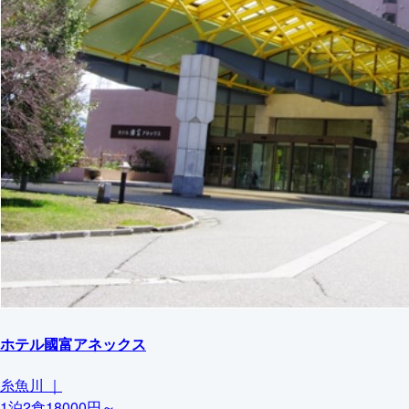
ホテル國富アネックス
糸魚川
｜
1泊2食18000円～