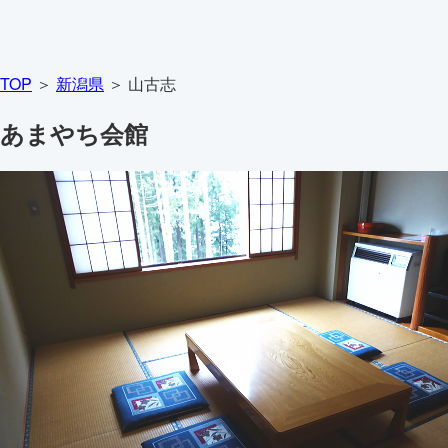
TOP
＞
新潟県
＞ 山古志
あまやち会館