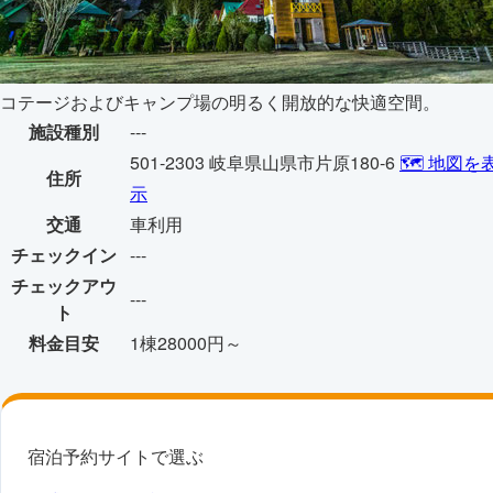
コテージおよびキャンプ場の明るく開放的な快適空間。
施設種別
---
501-2303 岐阜県山県市片原180-6
🗺️ 地図を
住所
示
交通
車利用
チェックイン
---
チェックアウ
---
ト
料金目安
1棟28000円～
宿泊予約サイトで選ぶ