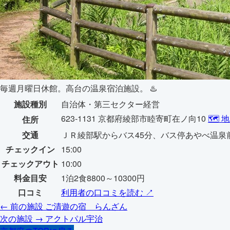
毎週月曜日休館。高台の温泉宿泊施設。 ♨️
施設種別
自治体・第三セクター経営
623-1131 京都府綾部市睦寄町在ノ向10
🗺️
住所
交通
ＪＲ綾部駅からバス45分、バス停あやべ温泉
チェックイン
15:00
チェックアウト
10:00
料金目安
1泊2食8800～10300円
口コミ
利用者の口コミを読む ↗
← 前の施設
ご清遊の宿 らんざん
次の施設 →
アクトパル宇治