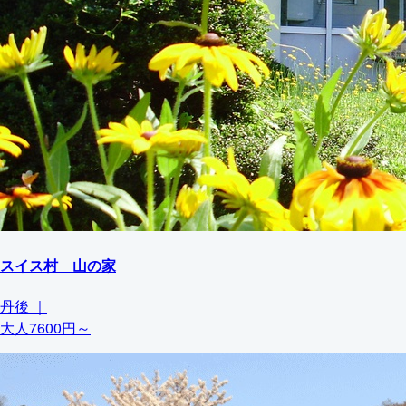
スイス村 山の家
丹後
｜
大人7600円～