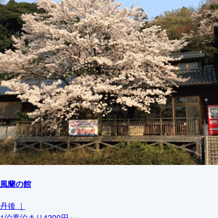
風蘭の館
丹後
｜
1泊素泊まり4200円～