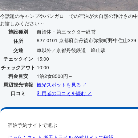
今話題のキャンプやバンガローでの宿泊が大自然の静けさの中
お愉しみください～
施設種別
自治体・第三セクター経営
627-0101 京都府京丹後市弥栄町野中住山329-
住所
交通
車以外／京都丹後鉄道 峰山駅
チェックイン
15:00
チェックアウト
10:00
料金目安
1泊2食8500円～
周辺観光情報
観光スポットを見る ↗
口コミ
利用者の口コミを読む ↗
宿泊予約サイトで選ぶ
じゃらんネット
楽天トラベル
公式サイトで確認