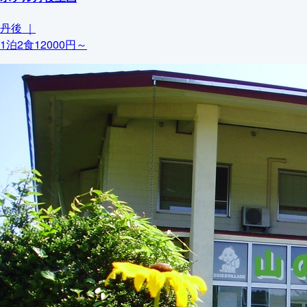
丹後
｜
1泊2食12000円～