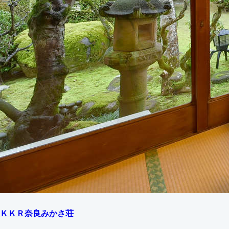
ＫＫＲ奈良みかさ荘