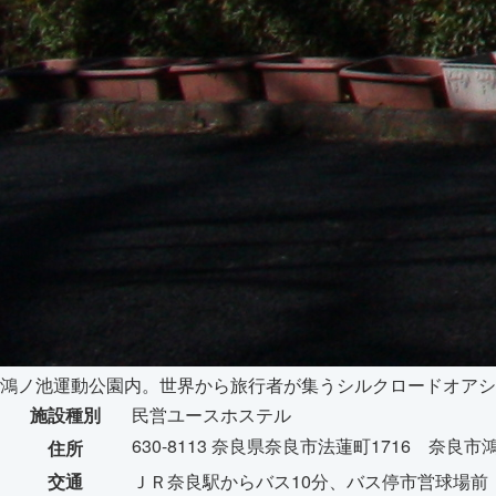
鴻ノ池運動公園内。世界から旅行者が集うシルクロードオアシ
施設種別
民営ユースホステル
630-8113 奈良県奈良市法蓮町1716 奈
住所
交通
ＪＲ奈良駅からバス10分、バス停市営球場前