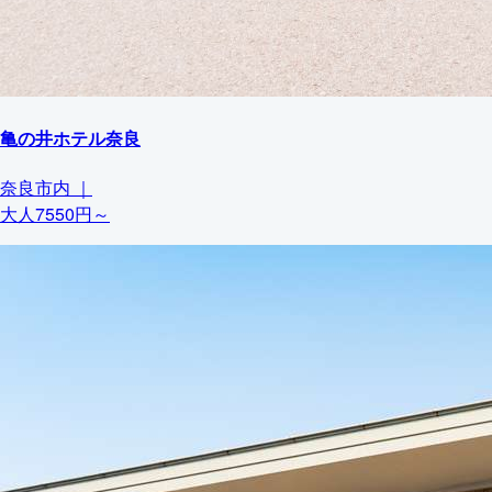
亀の井ホテル奈良
奈良市内
｜
大人7550円～