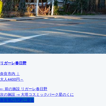
リガーレ春日野
奈良市内
｜
大人4400円～
← 前の施設
リガーレ春日野
次の施設 →
大塔コスミックパーク星のくに
奈良県のTOPに戻る