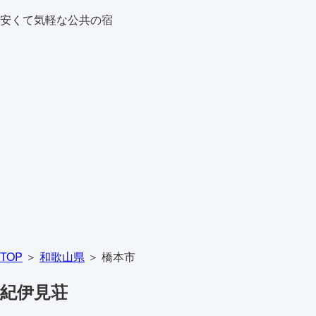
安くて気軽な公共の宿
TOP
＞
和歌山県
＞ 橋本市
紀伊見荘