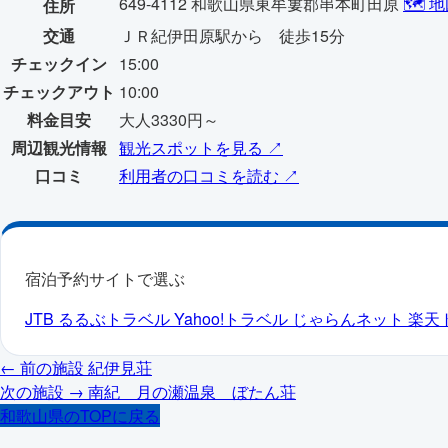
649-4112 和歌山県東牟婁郡串本町田原
🗺️
住所
交通
ＪＲ紀伊田原駅から 徒歩15分
チェックイン
15:00
チェックアウト
10:00
料金目安
大人3330円～
周辺観光情報
観光スポットを見る ↗
口コミ
利用者の口コミを読む ↗
宿泊予約サイトで選ぶ
JTB
るるぶトラベル
Yahoo!トラベル
じゃらんネット
楽天
← 前の施設
紀伊見荘
次の施設 →
南紀 月の瀬温泉 ぼたん荘
和歌山県のTOPに戻る