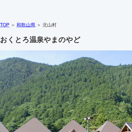
TOP
＞
和歌山県
＞ 北山村
おくとろ温泉やまのやど