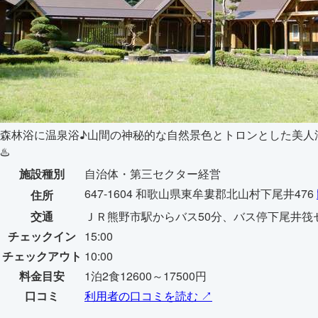
森林浴に温泉浴♪山間の神秘的な自然景色とトロンとした美人
♨️
施設種別
自治体・第三セクター経営
647-1604 和歌山県東牟婁郡北山村下尾井476
住所
交通
ＪＲ熊野市駅からバス50分、バス停下尾井筏
チェックイン
15:00
チェックアウト
10:00
料金目安
1泊2食12600～17500円
口コミ
利用者の口コミを読む ↗