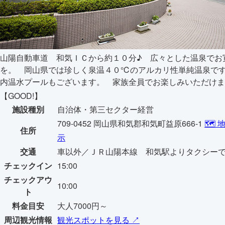
山陽自動車道 和気ＩＣから約１０分♪ 広々とした温泉でお
を。 岡山県では珍しく泉温４０℃のアルカリ性単純温泉で
内温水プールもございます。 家族全員でお楽しみいただけます
【GOOD!】
施設種別
自治体・第三セクター経営
709-0452 岡山県和気郡和気町益原666-1
🗺️
住所
示
交通
車以外／ＪＲ山陽本線 和気駅よりタクシー
チェックイン
15:00
チェックアウ
10:00
ト
料金目安
大人7000円～
周辺観光情報
観光スポットを見る ↗