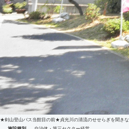
★剣山登山バス当館目の前★貞光川の清流のせせらぎを聞きな
施設種別
自治体・第三セクター経営