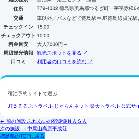
779-4302 徳島県美馬郡つるぎ町一宇字赤松6-
住所
交通
車以外／バスなどで徳島駅⇒JR徳島線貞光駅
チェックイン
15:00
チェックアウト
10:00
料金目安
大人7000円～
周辺観光情報
観光スポットを見る ↗
口コミ
利用者の口コミを読む ↗
宿泊予約サイトで選ぶ
JTB
るるぶトラベル
じゃらんネット
楽天トラベル
公式サ
← 前の施設
ふれあいの宿遊遊ＮＡＳＡ
次の施設 →
中尾山高原平成荘
徳島県のTOPに戻る