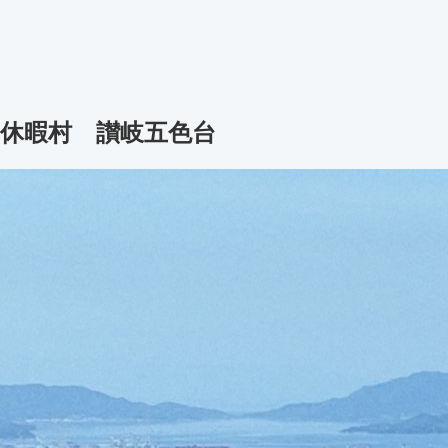
休暇村 讃岐五色台