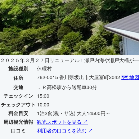
２０２５年３月２７日リニューアル！瀬戸内海や瀬戸大橋が一
施設種別
休暇村
762-0015 香川県坂出市大屋冨町3042
🗺️ 
住所
交通
ＪＲ高松駅から送迎車30分
チェックイン
15:00
チェックアウト
10:00
料金目安
1泊2食(税・サ込) 大人14500円～
周辺観光情報
観光スポットを見る ↗
口コミ
利用者の口コミを読む ↗