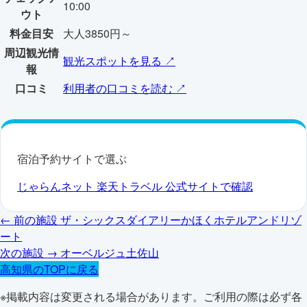
10:00
ウト
料金目安
大人3850円～
周辺観光情
観光スポットを見る ↗
報
口コミ
利用者の口コミを読む ↗
宿泊予約サイトで選ぶ
じゃらんネット
楽天トラベル
公式サイトで確認
← 前の施設
ザ・シックスダイアリーかほくホテルアンドリゾ
ート
次の施設 →
オーベルジュ土佐山
高知県のTOPに戻る
※掲載内容は変更される場合があります。ご利用の際は必ず各